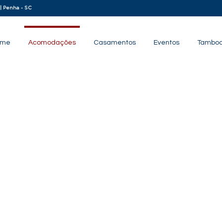
 | Penha - SC
ome
Acomodações
Casamentos
Eventos
Tamboo