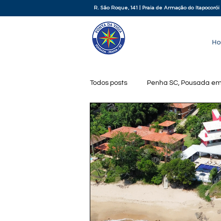
R. São Roque, 141 | Praia de Armação do Itapocorói
H
Todos posts
Penha SC, Pousada em