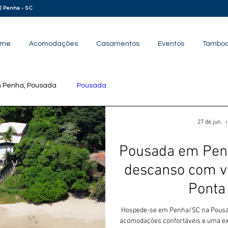
 | Penha - SC
ome
Acomodações
Casamentos
Eventos
Tamboo
 Penha, Pousada
Pousada
27 de jun.
Pousada em Penh
descanso com vi
Ponta 
Hospede-se em Penha/SC na Pousada
acomodações confortáveis e uma expe