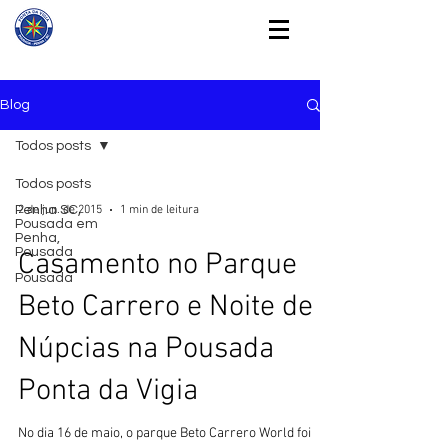
Blog
Todos posts
Todos posts
Penha SC,
2 de jun. de 2015
1 min de leitura
Pousada em
Penha,
Pousada
Casamento no Parque
Pousada
Beto Carrero e Noite de
Núpcias na Pousada
Ponta da Vigia
No dia 16 de maio, o parque Beto Carrero World foi